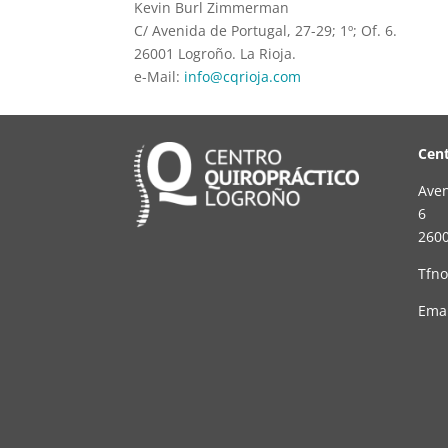
Kevin Burl Zimmerman
C/ Avenida de Portugal, 27-29; 1º; Of. 6.
26001 Logroño. La Rioja.
e-Mail:
info@cqrioja.com
Cent
Aven
6
2600
Tfno
Emai